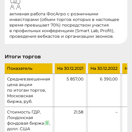
активная работа ФосАгро с розничными
инвесторами (объем торгов которых в настоящее
время превышает 70%) посредством участия
в профильных конференциях (Smart Lab, Profit),
проведения вебкастов и организации звонков.
Итоги торгов
Показатель
На 30.12.2021
На 30.12.2022
На 
Средневзвешенная
5 857,00
6 390,00
цена акции
по итогам торгов,
Московская
биржа, руб.
Стоимость ГДР,
21,58
–
Лондонская
фондовая
биржа
,
долл. США