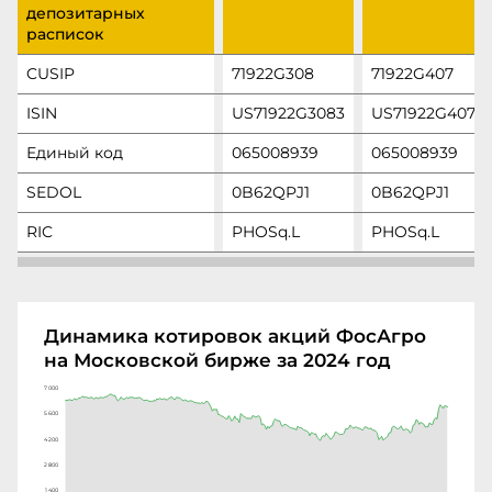
депозитарных
расписок
CUSIP
71922G308
71922G407
ISIN
US71922G3083
US71922G4073
Единый код
065008939
065008939
SEDOL
0B62QPJ1
0B62QPJ1
RIC
PHOSq.L
PHOSq.L
Динамика котировок акций ФосАгро
на Московской бирже за 2024 год
7 000
5 600
4 200
2 800
1 400