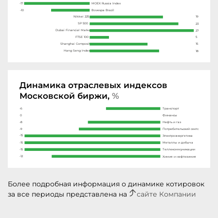
-17
MOEX Russia Index
Bovespa Brazil
-10
Nikkei 225
19
SP 500
23
Dubai Financial Market
27
5
FTSE 100
15
Shanghai Composit
Hang Seng Index
18
Динамика отраслевых индексов
Московской биржи,
%
-6
Транспорт
Финансы
0
-8
Нефть и газ
-9
Потребительский сектор
-15
Электроэнергетика
-15
Металлы и добыча
-15
Теллекоммуникации
-12
Химия и нефтехимия
Более подробная информация о динамике котировок
за все периоды представлена на
сайте Компании