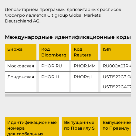
Депозитарием программы депозитарных расписок
ФосАгро является Citigroup Global Markets
Deutschland AG.
Международные идентификационные коды
Биржа
Код
Код
ISIN
Bloomberg
Reuters
Московская
PHOR RU
PHOR.MM
RU000A0JRKT
Лондонская
PHOR LI
PHORq.L
US71922G3 083
US71922G4073
Идентификационные
Выпущенные
Выпущенные
номера
по Правилу S
по Правилу S
для глобальных