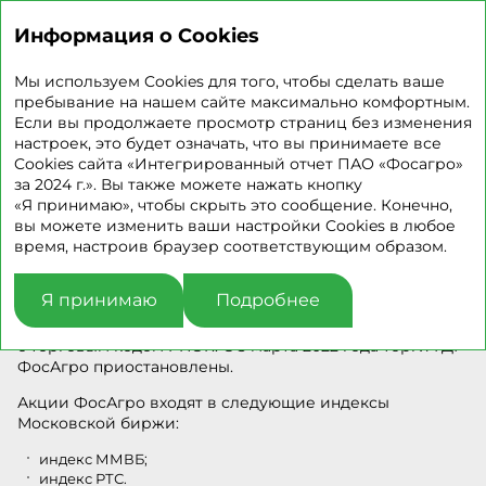
ИНТЕГРИРОВАННЫЙ
ОТЧЕТ 2024
Информация о Cookies
Динамика акций
Мы используем Cookies для того, чтобы сделать ваше
пребывание на нашем сайте максимально комфортным.
Если вы продолжаете просмотр страниц без изменения
настроек, это будет означать, что вы принимаете все
Акции ПАО «ФосАгро» включены в котировальный
Cookies сайта «Интегрированный отчет ПАО «Фосагро»
список первого уровня Московской биржи. Торговый
за 2024 г.». Вы также можете нажать кнопку
код — PHOR, международный код идентификации
«Я принимаю», чтобы скрыть это сообщение. Конечно,
ценных бумаг ISIN — RU000A0JRKT8, международный
вы можете изменить ваши настройки Cookies в любое
код классификации финансовых инструментов (CFI) —
время, настроив браузер соответствующим образом.
ESVXFR.
Глобальные депозитарные расписки (ГДР, одна акция
Я принимаю
Подробнее
соответствует трем депозитарным распискам)
допущены к листингу на Лондонской фондовой бирже
с торговым кодом PHOR. С 3 марта 2022 года торги ГДР
ФосАгро приостановлены.
Акции ФосАгро входят в следующие индексы
Московской биржи:
индекс ММВБ;
индекс РТС.