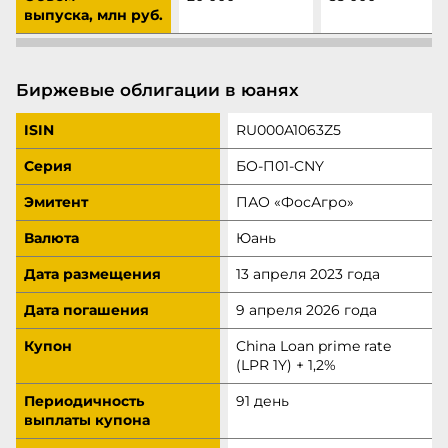
выпуска, млн руб.
Биржевые облигации в юанях
ISIN
RU000A1063Z5
Серия
БО‑П01‑CNY
Эмитент
ПАО «ФосАгро»
Валюта
Юань
Дата размещения
13 апреля 2023 года
Дата погашения
9 апреля 2026 года
Купон
China Loan prime rate
(LPR 1Y) + 1,2%
Периодичность
91 день
выплаты купона