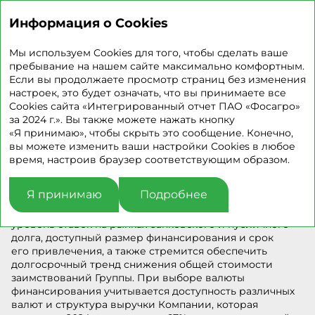
ИНТЕГРИРОВАННЫЙ
ОТЧЕТ 2024
Информация о Cookies
Управление долгом
Мы используем Cookies для того, чтобы сделать ваше
пребывание на нашем сайте максимально комфортным.
Если вы продолжаете просмотр страниц без изменения
настроек, это будет означать, что вы принимаете все
Компания придерживается консервативного подхода
Cookies сайта «Интегрированный отчет ПАО «Фосагро»
к управлению долговой нагрузкой и в рамках данного
за 2024 г.». Вы также можете нажать кнопку
подхода считает комфортным соотношение «Чистый
«Я принимаю», чтобы скрыть это сообщение. Конечно,
долг / EBITDA» ниже 2x. По состоянию на 31 декабря
вы можете изменить ваши настройки Cookies в любое
2024 года долговая нагрузка Компании находится
время, настроив браузер соответствующим образом.
на комфортном уровне, а коэффициент отношения
чистого долга к EBITDA равнялся 1,84х.
Я принимаю
Подробнее
При определении необходимости привлечения
заемного финансирования Компания оценивает
уровень ставок на рынках банковского и публичного
долга, доступный размер финансирования и срок
его привлечения, а также стремится обеспечить
долгосрочный тренд снижения общей стоимости
заимствований Группы. При выборе валюты
финансирования учитывается доступность различных
валют и структура выручки Компании, которая