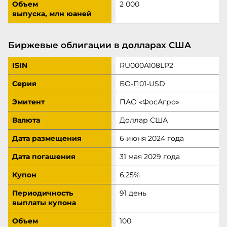
Объем
2 000
выпуска, млн юаней
Биржевые облигации в долларах США
ISIN
RU000A108LP2
Серия
БО‑П01‑USD
Эмитент
ПАО «ФосАгро»
Валюта
Доллар США
Дата размещения
6 июня 2024 года
Дата погашения
31 мая 2029 года
Купон
6,25%
Периодичность
91 день
выплаты купона
Объем
100