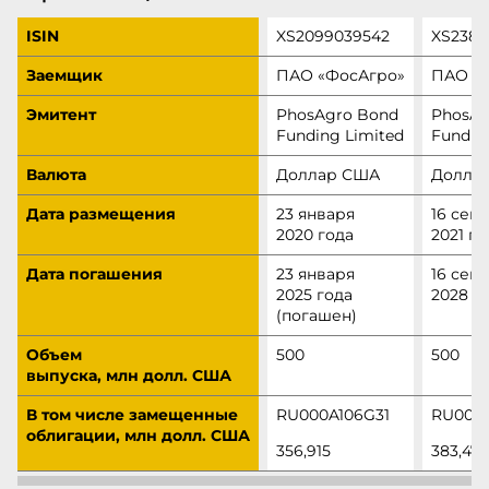
ISIN
XS2099039542
XS2384
Заемщик
ПАО «ФосАгро»
ПАО «
Эмитент
PhosAgro Bond
PhosAg
Funding Limited
Fundin
Валюта
Доллар США
Долла
Дата размещения
23 января
16 сен
2020 года
2021 го
Дата погашения
23 января
16 сен
2025 года
2028 г
(погашен)
Объем
500
500
выпуска, млн долл. США
В том числе замещенные
RU000A106G31
RU000
облигации, млн долл. США
356,915
383,470