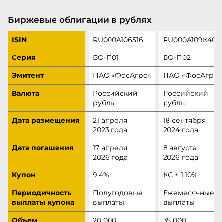
Биржевые облигации в рублях
ISIN
RU000A106516
RU000A109К40
Серия
БО‑П01
БО‑П02
Эмитент
ПАО «ФосАгро»
ПАО «ФосАгро»
Валюта
Российский
Российский
рубль
рубль
Дата размещения
21 апреля
18 сентября
2023 года
2024 года
Дата погашения
17 апреля
8 августа
2026 года
2026 года
Купон
9,4%
КС + 1,10%
Периодичность
Полугодовые
Ежемесячные
выплаты купона
выплаты
выплаты
Объем
20 000
35 000