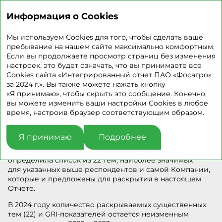
ИНТЕГРИРОВАННЫЙ
ОТЧЕТ 2024
Информация о Cookies
СУЩЕСТВЕННЫЕ ТЕМЫ
Мы используем Cookies для того, чтобы сделать ваше
пребывание на нашем сайте максимально комфортным.
Если вы продолжаете просмотр страниц без изменения
настроек, это будет означать, что вы принимаете все
GRI 2‑14, 2‑29, 3‑1, 3‑2
Cookies сайта «Интегрированный отчет ПАО «Фосагро»
за 2024 г.». Вы также можете нажать кнопку
Компания рассмотрела темы каждого тематического
«Я принимаю», чтобы скрыть это сообщение. Конечно,
стандарта GRI и, основываясь на позиции
вы можете изменить ваши настройки Cookies в любое
инвестиционно‑финансового сообщества,
время, настроив браузер соответствующим образом.
включающего рейтинговые агентства, и ответах
ключевых стейкхолдеров, а также комментариях
и замечаниях, полученных в процессе
Я принимаю
Подробнее
профессионального и общественного заверения
нефинансовой отчетности за 2022 и 2023 годы,
определила список из 22 тем, наиболее значимых
для указанных выше респондентов и самой Компании,
которые и предложены для раскрытия в настоящем
Отчете.
В 2024 году количество раскрываемых существенных
тем (22) и GRI‑показателей остается неизменным