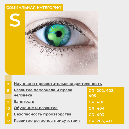
СОЦИАЛЬНАЯ КАТЕГОРИЯ
S
Научная и просветительская деятельность
7
Развитие персонала и права
8
GRI 202, 402,
человека
405
Занятость
9
GRI 401
Обучение и развитие
10
GRI 404
Безопасность производства
11
GRI 403
Развитие регионов присутствия
12
GRI 203, 413