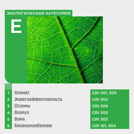
ЭКОЛОГИЧЕСКАЯ КАТЕГОРИЯ
E
Климат
1
GRI 201, 305
Энергоэффективность
2
GRI 302
Отходы
3
GRI 306
Воздух
4
GRI 305
Вода
5
GRI 303
Биоразнообразие
6
GRI 101, 304